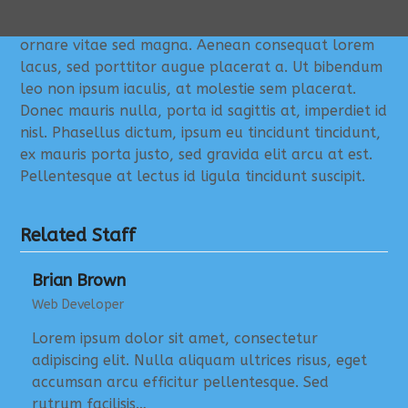
vestibulum orci. Nunc ornare felis a est placerat
iaculis. Morbi id urna consectetur turpis posuere
ornare vitae sed magna. Aenean consequat lorem
lacus, sed porttitor augue placerat a. Ut bibendum
leo non ipsum iaculis, at molestie sem placerat.
Donec mauris nulla, porta id sagittis at, imperdiet id
nisl. Phasellus dictum, ipsum eu tincidunt tincidunt,
ex mauris porta justo, sed gravida elit arcu at est.
Pellentesque at lectus id ligula tincidunt suscipit.
Related Staff
Brian Brown
Web Developer
Lorem ipsum dolor sit amet, consectetur
adipiscing elit. Nulla aliquam ultrices risus, eget
accumsan arcu efficitur pellentesque. Sed
rutrum facilisis…